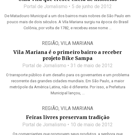
Portal de Jornalismo
5 de junho de 2012
De Matadouro Municipal a um dos bairros mais nobres de São Paulo em
pouco mais de dois séculos. A Vila Mariana surgiu na época do Brasil
Colônia, por volta de 1782, e recebeu esse nome ...
REGIÃO
,
VILA MARIANA
Vila Mariana é o primeiro bairro a receber
projeto Bike Sampa
Portal de Jornalismo
31 de maio de 2012
O transporte público é um desafio para os governantes e um problema
recorrente das grandes cidades mundiais. Em São Paulo, a maior
metrópole da América Latina, não é diferente. Por isso, a Prefeitura
Municipal lançou, ...
REGIÃO
,
VILA MARIANA
Feiras livres preservam tradição
Portal de Jornalismo
10 de maio de 2012
Os comerciantes que promovem seus produtos, a senhora que