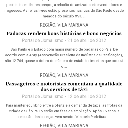
pechincha melhores preços, a relação de amizade entre vendedores e
fregueses. As feiras livres estão presentes nas ruas de São Paulo desde
meados do século XVII. ...
REGIÃO
,
VILA MARIANA
Padocas rendem boas histórias e bons negócios
Portal de Jornalismo
21 de abril de 2012
São Paulo é o Estado com maior número de padarias do País. De
acordo com a Abip (Associação Brasileira da Indústria de Panificação),
são 12.764, quase o dobro do número de estabelecimentos que possui
o ...
REGIÃO
,
VILA MARIANA
Passageiros e motoristas comentam a qualidade
dos serviços de táxi
Portal de Jornalismo
12 de abril de 2012
Para manter equilíbrio entre a oferta e a demanda de táxis, as frotas da
cidade de São Paulo estão em fase de ampliação. Após 15 anos, a
emissão das licenças vem sendo feita pela Prefeitura ...
REGIÃO
,
VILA MARIANA