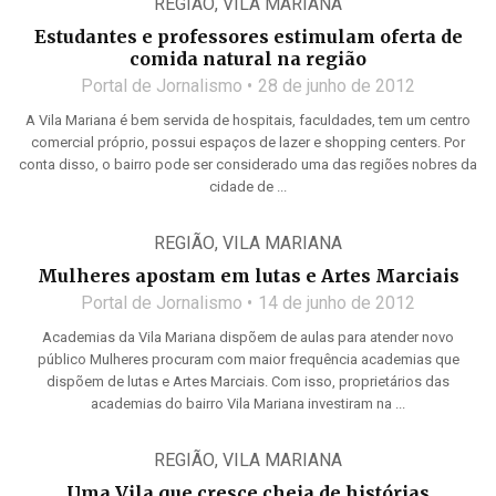
REGIÃO
,
VILA MARIANA
Estudantes e professores estimulam oferta de
comida natural na região
Portal de Jornalismo
28 de junho de 2012
A Vila Mariana é bem servida de hospitais, faculdades, tem um centro
comercial próprio, possui espaços de lazer e shopping centers. Por
conta disso, o bairro pode ser considerado uma das regiões nobres da
cidade de ...
REGIÃO
,
VILA MARIANA
Mulheres apostam em lutas e Artes Marciais
Portal de Jornalismo
14 de junho de 2012
Academias da Vila Mariana dispõem de aulas para atender novo
público Mulheres procuram com maior frequência academias que
dispõem de lutas e Artes Marciais. Com isso, proprietários das
academias do bairro Vila Mariana investiram na ...
REGIÃO
,
VILA MARIANA
Uma Vila que cresce cheia de histórias