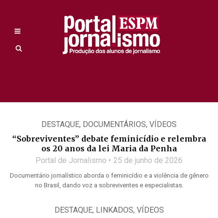
DESTAQUE
,
DOCUMENTÁRIOS
,
VÍDEOS
“Sobreviventes” debate feminicídio e relembra
os 20 anos da lei Maria da Penha
Portal de Jornalismo
25 de junho de 2026
Documentário jornalístico aborda o feminicídio e a violência de gênero
no Brasil, dando voz a sobreviventes e especialistas.
DESTAQUE
,
LINKADOS
,
VÍDEOS