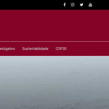
estigativo
Sustentabilidade
COP30