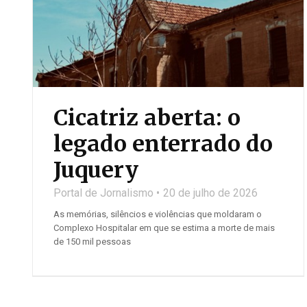
Cicatriz aberta: o
legado enterrado do
Juquery
Portal de Jornalismo
20 de julho de 2026
As memórias, silêncios e violências que moldaram o
Complexo Hospitalar em que se estima a morte de mais
de 150 mil pessoas