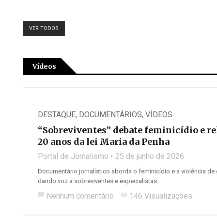
VER TODOS
Vídeos
DESTAQUE
,
DOCUMENTÁRIOS
,
VÍDEOS
“Sobreviventes” debate feminicídio e r
20 anos da lei Maria da Penha
Portal de Jornalismo
25 de junho de 2026
Documentário jornalístico aborda o feminicídio e a violência de 
dando voz a sobreviventes e especialistas.
chat_bubble
Nenhum comentário
visibility
146 Visualizações