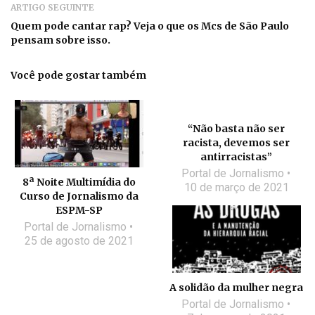
ARTIGO SEGUINTE
Quem pode cantar rap? Veja o que os Mcs de São Paulo
pensam sobre isso.
Você pode gostar também
“Não basta não ser
racista, devemos ser
antirracistas”
Portal de Jornalismo
8ª Noite Multimídia do
10 de março de 2021
Curso de Jornalismo da
ESPM-SP
Portal de Jornalismo
25 de agosto de 2021
A solidão da mulher negra
Portal de Jornalismo