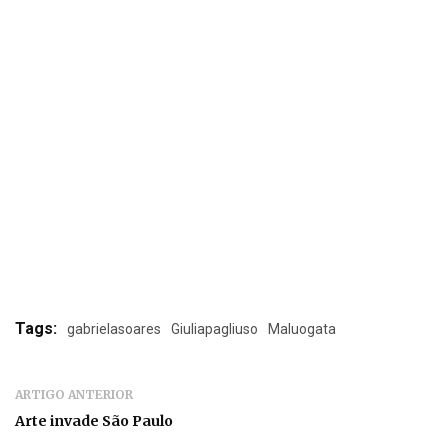
Tags:
gabrielasoares
Giuliapagliuso
Maluogata
ARTIGO ANTERIOR
Arte invade São Paulo