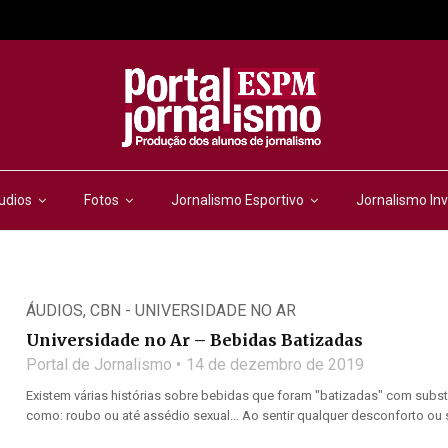
udios
Fotos
Jornalismo Esportivo
Jornalismo Inv
ÁUDIOS
,
CBN - UNIVERSIDADE NO AR
Universidade no Ar – Bebidas Batizadas
Portal de Jornalismo
14 de dezembro de 2019
Existem várias histórias sobre bebidas que foram "batizadas" com subs
como: roubo ou até assédio sexual… Ao sentir qualquer desconforto ou se