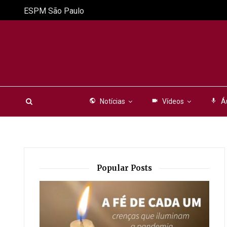
ESPM São Paulo
public
Notícias
videocam
Vídeos
mic
Á
Popular Posts