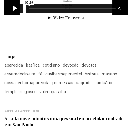
Tags:
aparecida
basílica
cotidiano
devoção
devotos
erivamdeoliveira
fé
guylhermepimentel
história
mariano
nossasenhoraaparecida
promessas
sagrado
santuário
templosrelgiosos
valedoparaíba
ARTIGO ANTERIOR
A cada nove minutos uma pessoa tem o celular roubado
em São Paulo