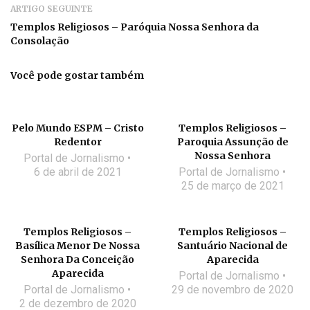
ARTIGO SEGUINTE
Templos Religiosos – Paróquia Nossa Senhora da
Consolação
Você pode gostar também
Pelo Mundo ESPM – Cristo
Templos Religiosos –
Redentor
Paroquia Assunção de
Nossa Senhora
Portal de Jornalismo
6 de abril de 2021
Portal de Jornalismo
25 de março de 2021
Templos Religiosos –
Templos Religiosos –
Basílica Menor De Nossa
Santuário Nacional de
Senhora Da Conceição
Aparecida
Aparecida
Portal de Jornalismo
Portal de Jornalismo
29 de novembro de 2020
2 de dezembro de 2020