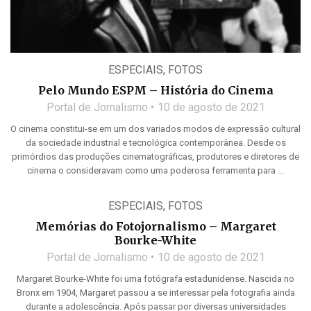
ESPECIAIS
,
FOTOS
Pelo Mundo ESPM – História do Cinema
Portal de Jornalismo
10 de agosto de 2021
O cinema constitui-se em um dos variados modos de expressão cultural
da sociedade industrial e tecnológica contemporânea. Desde os
primórdios das produções cinematográficas, produtores e diretores de
cinema o consideravam como uma poderosa ferramenta para ...
ESPECIAIS
,
FOTOS
Memórias do Fotojornalismo – Margaret
Bourke-White
Portal de Jornalismo
10 de agosto de 2021
Margaret Bourke-White foi uma fotógrafa estadunidense. Nascida no
Bronx em 1904, Margaret passou a se interessar pela fotografia ainda
durante a adolescência. Após passar por diversas universidades