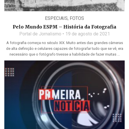
ESPECIAIS
,
FOTOS
Pelo Mundo ESPM – História da Fotografia
Portal de Jornalismo
19 de agosto de 2021
A fotografia começa no século XIX. Muito antes das grandes câmeras
de alta definição e celulares capazes de fotografar tudo que se vê, era
necessário que o fotógrafo tivesse a habilidade de fazer muitas ...