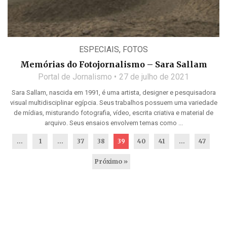
ESPECIAIS
,
FOTOS
Memórias do Fotojornalismo – Sara Sallam
Portal de Jornalismo
27 de julho de 2021
Sara Sallam, nascida em 1991, é uma artista, designer e pesquisadora
visual multidisciplinar egípcia. Seus trabalhos possuem uma variedade
de mídias, misturando fotografia, vídeo, escrita criativa e material de
arquivo. Seus ensaios envolvem temas como ...
...
1
…
37
38
39
40
41
…
47
Próximo »