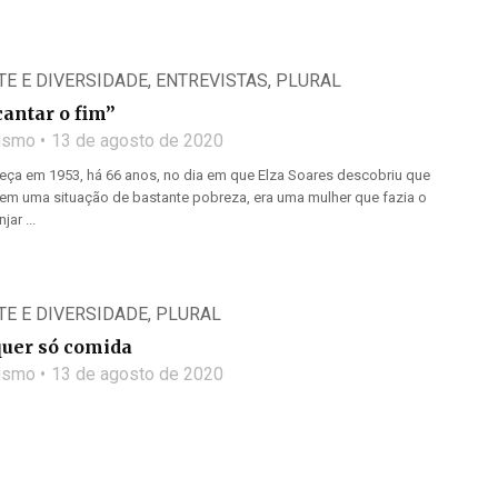
RTE E DIVERSIDADE
,
ENTREVISTAS
,
PLURAL
antar o fim”
lismo
13 de agosto de 2020
eça em 1953, há 66 anos, no dia em que Elza Soares descobriu que
 em uma situação de bastante pobreza, era uma mulher que fazia o
ar ...
RTE E DIVERSIDADE
,
PLURAL
quer só comida
lismo
13 de agosto de 2020