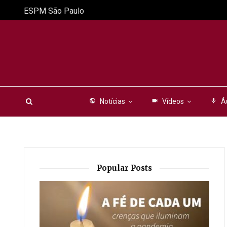
ESPM São Paulo
public
Notícias
videocam
Vídeos
mic
Á
Popular Posts