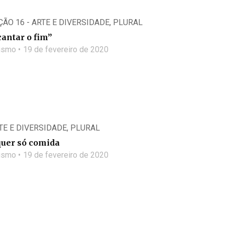
ÇÃO 16 - ARTE E DIVERSIDADE
,
PLURAL
antar o fim”
lismo
19 de fevereiro de 2020
RTE E DIVERSIDADE
,
PLURAL
quer só comida
lismo
19 de fevereiro de 2020