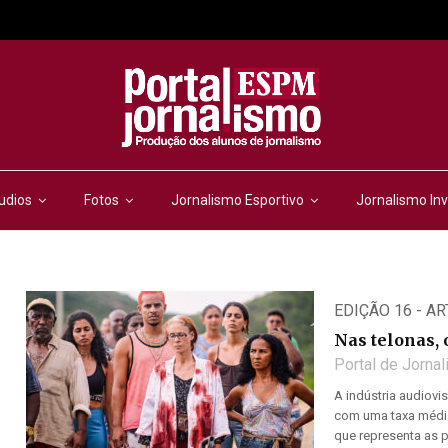
udios
Fotos
Jornalismo Esportivo
Jornalismo Inv
EDIÇÃO 16 - A
Nas telonas, 
Portal de Jorna
A indústria audiovi
com uma taxa média 
que representa as p