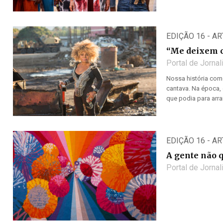
EDIÇÃO 16 - A
“Me deixem c
Portal de Jorna
Nossa história com
cantava. Na época,
que podia para arranj
EDIÇÃO 16 - A
A gente não 
Portal de Jorna