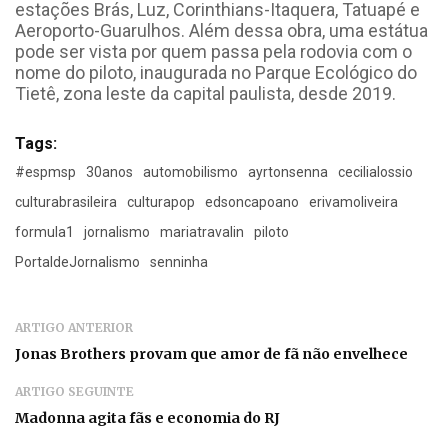
estações Brás, Luz, Corinthians-Itaquera, Tatuapé e
Aeroporto-Guarulhos.
Além dessa obra, uma estátua
pode ser vista por quem passa pela rodovia com o
nome do piloto, inaugurada no Parque Ecológico do
Tietê, zona leste da capital paulista, desde 2019.
Tags:
#espmsp
30anos
automobilismo
ayrtonsenna
cecilialossio
culturabrasileira
culturapop
edsoncapoano
erivamoliveira
formula1
jornalismo
mariatravalin
piloto
PortaldeJornalismo
senninha
ARTIGO ANTERIOR
Jonas Brothers provam que amor de fã não envelhece
ARTIGO SEGUINTE
Madonna agita fãs e economia do RJ