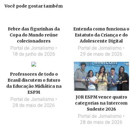
Você pode gostar também
Febre das figurinhas da
Entenda como funciona o
Copa do Mundo reúne
Estatuto da Criança e do
colecionadores
Adolescente Digital
Portal de Jornalismo
Portal de Jornalismo
18 de junho de 2026
29 de maio de 2026
Professores de todo o
Brasil discutem o futuro
da Educação Midiática na
ESPM
JOR ESPM vence quatro
Portal de Jornalismo
categorias na Intercom
28 de maio de 2026
Sudeste 2026
Portal de Jornalismo
28 de maio de 2026