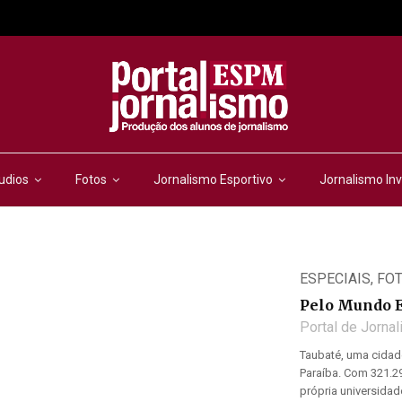
udios
Fotos
Jornalismo Esportivo
Jornalismo Inv
ESPECIAIS
,
FO
Pelo Mundo 
Portal de Jorna
Taubaté, uma cidade
Paraíba. Com 321.29
própria universidade