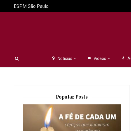
ESPM São Paulo
public
Notícias
videocam
Vídeos
mic
Á
Popular Posts