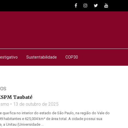
estigativo
Sustentabilidade
COP30
TOS
ESPM Taubaté
lismo
13 de outubro de 2025
 que fica no interior do estado de São Paulo, na região do Vale do
9 habitantes e 625,004 km² de área total. A cidade possui sua
, a Unitau (Universidade ...