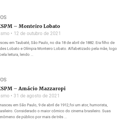
TOS
ESPM – Monteiro Lobato
lismo
12 de outubro de 2021
ceu em Taubaté, São Paulo, no dia 18 de abril de 1882. Era filho de
es Lobato e Olímpia Monteiro Lobato. Alfabetizado pela mãe, logo
la leitura, lendo ...
TOS
ESPM – Amácio Mazzaropi
lismo
31 de agosto de 2021
sceu em São Paulo, 9 de abril de 1912,foi um ator, humorista,
rasileiro. Considerado o maior cômico do cinema brasileiro. Suas
nômeno de público por mais de três ...