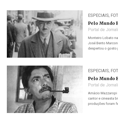
ESPECIAIS
,
FO
Pelo Mundo 
Portal de Jorna
Monteiro Lobato nas
José Bento Marcond
despertou o gosto pe
ESPECIAIS
,
FO
Pelo Mundo 
Portal de Jorna
Amácio Mazzaropi na
cantor e cineasta b
produções foram fe