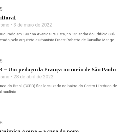
S
ultural
lismo
3 de maio de 2022
inaugurado em 1987 na Avenida Paulista, no 15° andar do Edifício Sul-
etado pelo arquiteto e urbanista Ernest Roberto de Carvalho Mange.
S
B – Um pedaço da França no meio de São Paulo
lismo
28 de abril de 2022
anco do Brasil (CCBB) fica localizado no bairro do Centro Histórico de
l paulista.
S
 Química Arena – a casa do povo