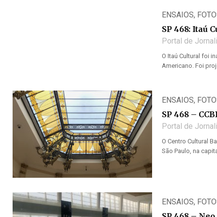
ENSAIOS
,
FOTO
SP 468: Itaú C
Portal de Jorna
O Itaú Cultural foi 
Americano. Foi proj
ENSAIOS
,
FOTO
SP 468 – CCB
Portal de Jorna
O Centro Cultural B
São Paulo, na capita
ENSAIOS
,
FOTO
SP 468 – Neo