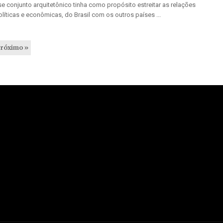
e conjunto arquitetônico tinha como propósito estreitar as relações
políticas e econômicas, do Brasil com os outros países ...
róximo »