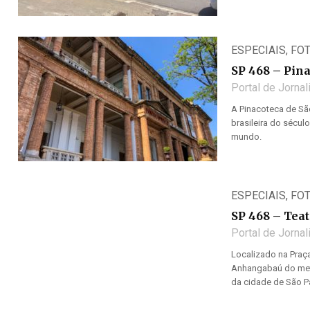
ESPECIAIS
,
FO
SP 468 – Pina
Portal de Jorna
A Pinacoteca de Sã
brasileira do sécul
mundo.
ESPECIAIS
,
FO
SP 468 – Tea
Portal de Jorna
Localizado na Praç
Anhangabaú do metrô
da cidade de São P