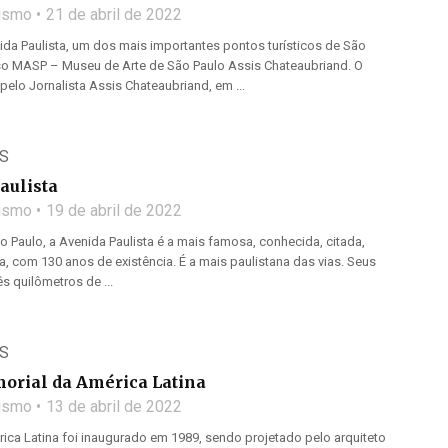
lismo
21 de abril de 2022
da Paulista, um dos mais importantes pontos turísticos de São
so MASP – Museu de Arte de São Paulo Assis Chateaubriand. O
elo Jornalista Assis Chateaubriand, em ...
S
Paulista
lismo
19 de abril de 2022
 Paulo, a Avenida Paulista é a mais famosa, conhecida, citada,
a, com 130 anos de existência. É a mais paulistana das vias. Seus
 quilômetros de ...
S
orial da América Latina
lismo
13 de abril de 2022
ica Latina foi inaugurado em 1989, sendo projetado pelo arquiteto