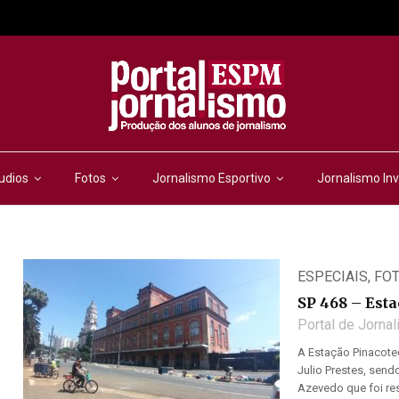
udios
Fotos
Jornalismo Esportivo
Jornalismo Inv
ESPECIAIS
,
FO
SP 468 – Est
Portal de Jorna
A Estação Pinacote
Julio Prestes, send
Azevedo que foi res