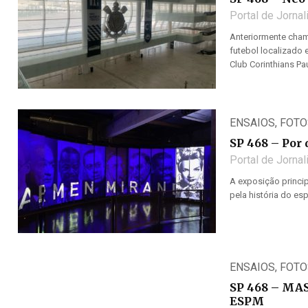
Portal de Jorna
Anteriormente cham
futebol localizado 
Club Corinthians Pau
ENSAIOS
,
FOTO
SP 468 – Por 
Portal de Jorna
A exposição princi
pela história do esp
ENSAIOS
,
FOTO
SP 468 – MAS
ESPM