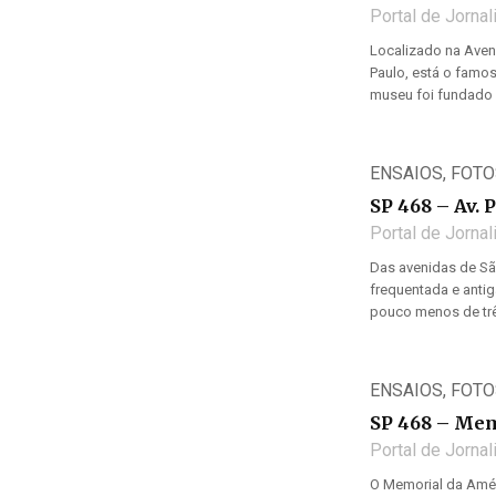
Portal de Jorna
Localizado na Aveni
Paulo, está o famo
museu foi fundado p
ENSAIOS
,
FOTO
SP 468 – Av. 
Portal de Jorna
Das avenidas de São
frequentada e antig
pouco menos de três
ENSAIOS
,
FOTO
SP 468 – Mem
Portal de Jorna
O Memorial da Amér