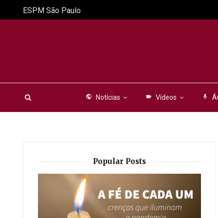
ESPM São Paulo
public
Notícias
videocam
Vídeos
mic
Á
Popular Posts