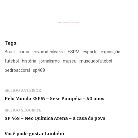
Powered by
Flickrembedslideshow.com/de/
&
custommap poster.com
Tags:
Brasil
curso
erivamdeoliveira
ESPM
esporte
exposição
futebol
história
jornalismo
museu
museudofutebol
pedroaccorsi
sp468
ARTIGO ANTERIOR
Pelo Mundo ESPM – Sesc Pompéia – 40 anos
ARTIGO SEGUINTE
SP 468 – Neo Química Arena – a casa do povo
Você pode gostar também