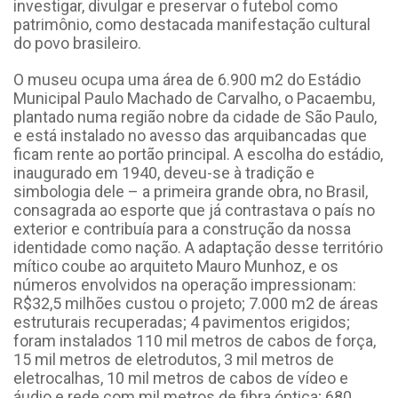
investigar, divulgar e preservar o futebol como
patrimônio, como destacada manifestação cultural
do povo brasileiro.
O museu ocupa uma área de 6.900 m2 do Estádio
Municipal Paulo Machado de Carvalho, o Pacaembu,
plantado numa região nobre da cidade de São Paulo,
e está instalado no avesso das arquibancadas que
ficam rente ao portão principal. A escolha do estádio,
inaugurado em 1940, deveu-se à tradição e
simbologia dele – a primeira grande obra, no Brasil,
consagrada ao esporte que já contrastava o país no
exterior e contribuía para a construção da nossa
identidade como nação. A adaptação desse território
mítico coube ao arquiteto Mauro Munhoz, e os
números envolvidos na operação impressionam:
R$32,5 milhões custou o projeto; 7.000 m2 de áreas
estruturais recuperadas; 4 pavimentos erigidos;
foram instalados 110 mil metros de cabos de força,
15 mil metros de eletrodutos, 3 mil metros de
eletrocalhas, 10 mil metros de cabos de vídeo e
áudio e rede com mil metros de fibra óptica; 680