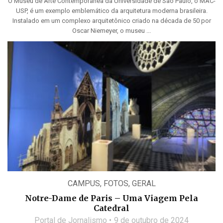
O Museu de Arte Contemporânea da Universidade de São Paulo, o MAC-
USP, é um exemplo emblemático da arquitetura moderna brasileira.
Instalado em um complexo arquitetônico criado na década de 50 por
Oscar Niemeyer, o museu ...
CAMPUS
,
FOTOS
,
GERAL
Notre-Dame de Paris – Uma Viagem Pela
Catedral
Portal de Jornalismo
9 de outubro de 2024