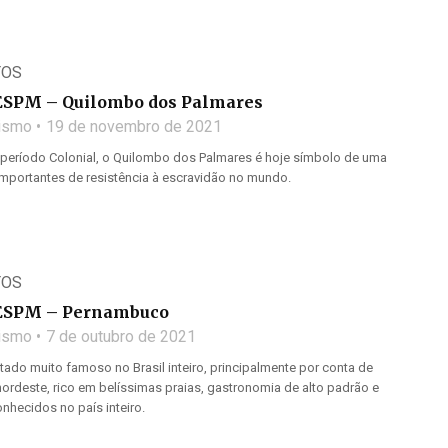
TOS
ESPM – Quilombo dos Palmares
lismo
19 de novembro de 2021
período Colonial, o Quilombo dos Palmares é hoje símbolo de uma
importantes de resistência à escravidão no mundo.
TOS
ESPM – Pernambuco
lismo
7 de outubro de 2021
do muito famoso no Brasil inteiro, principalmente por conta de
nordeste, rico em belíssimas praias, gastronomia de alto padrão e
onhecidos no país inteiro.