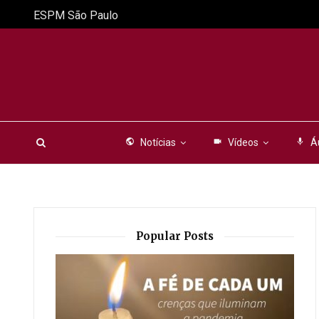
ESPM São Paulo
public
Notícias
videocam
Vídeos
mic
Á
Popular Posts