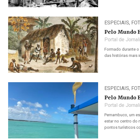
ESPECIAIS
,
FO
Pelo Mundo 
Portal de Jorna
Formado durante o 
das histórias mais 
ESPECIAIS
,
FO
Pelo Mundo 
Portal de Jorna
Pernambuco, um esta
estar no centro do 
pontos turísticos c