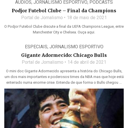
ÁUDIOS
,
JORNALISMO ESPORTIVO
,
PODCASTS
Podjor Futebol Clube – Final da Champions
Portal de Jornalismo
18 de maio de 2021
O Podjor Futebol Clube discute a final da UEFA Champions League, entre
Manchester City e Chelsea. Ouça aqui.
ESPECIAIS
,
JORNALISMO ESPORTIVO
Gigante Adormecido: Chicago Bulls
Portal de Jornalismo
14 de abril de 2021
O mini doc Gigante Adormecido apresenta a história do Chicago Bulls,
um dos mais importantes e poderosos times da NBA mas que hoje está
enterrado numa enorme crise. Entenda de que forma o Bulls chegou ...