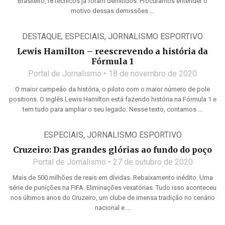
Brasileiro,18 técnicos já foram demitidos. Procuramos entender o
motivo dessas demissões ...
DESTAQUE
,
ESPECIAIS
,
JORNALISMO ESPORTIVO
Lewis Hamilton – reescrevendo a história da
Fórmula 1
Portal de Jornalismo
18 de novembro de 2020
O maior campeão da história, o piloto com o maior número de pole
positions. O inglês Lewis Hamilton está fazendo história na Fórmula 1 e
tem tudo para ampliar o seu legado. Nesse texto, contamos ...
ESPECIAIS
,
JORNALISMO ESPORTIVO
Cruzeiro: Das grandes glórias ao fundo do poço
Portal de Jornalismo
27 de outubro de 2020
Mais de 500 milhões de reais em dívidas. Rebaixamento inédito. Uma
série de punições na FIFA. Eliminações vexatórias. Tudo isso aconteceu
nos últimos anos do Cruzeiro, um clube de imensa tradição no cenário
nacional e ...