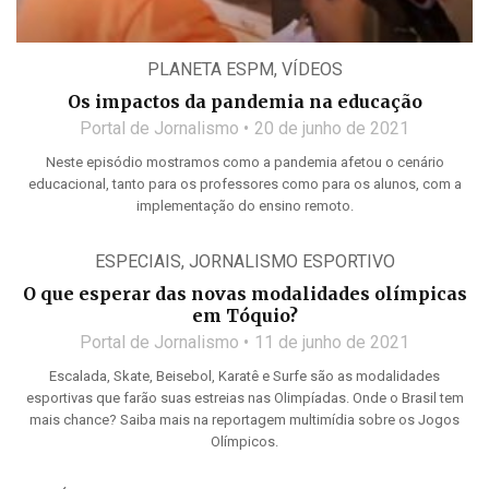
PLANETA ESPM
,
VÍDEOS
Os impactos da pandemia na educação
Portal de Jornalismo
20 de junho de 2021
Neste episódio mostramos como a pandemia afetou o cenário
educacional, tanto para os professores como para os alunos, com a
implementação do ensino remoto.
ESPECIAIS
,
JORNALISMO ESPORTIVO
O que esperar das novas modalidades olímpicas
em Tóquio?
Portal de Jornalismo
11 de junho de 2021
Escalada, Skate, Beisebol, Karatê e Surfe são as modalidades
esportivas que farão suas estreias nas Olimpíadas. Onde o Brasil tem
mais chance? Saiba mais na reportagem multimídia sobre os Jogos
Olímpicos.