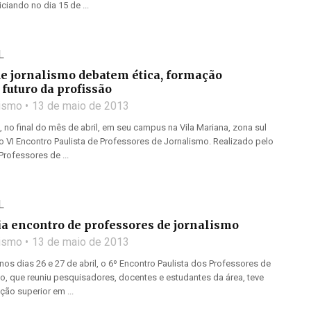
ciando no dia 15 de ...
L
de jornalismo debatem ética, formação
 futuro da profissão
lismo
13 de maio de 2013
no final do mês de abril, em seu campus na Vila Mariana, zona sul
, o VI Encontro Paulista de Professores de Jornalismo. Realizado pelo
rofessores de ...
L
a encontro de professores de jornalismo
lismo
13 de maio de 2013
os dias 26 e 27 de abril, o 6º Encontro Paulista dos Professores de
o, que reuniu pesquisadores, docentes e estudantes da área, teve
ão superior em ...