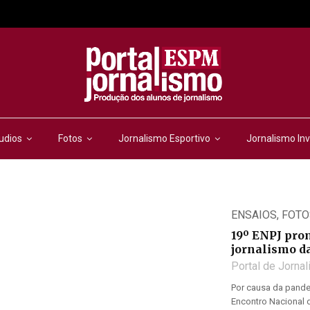
udios
Fotos
Jornalismo Esportivo
Jornalismo Inv
ENSAIOS
,
FOTO
19º ENPJ pro
jornalismo d
Portal de Jorna
Por causa da pandem
Encontro Nacional d