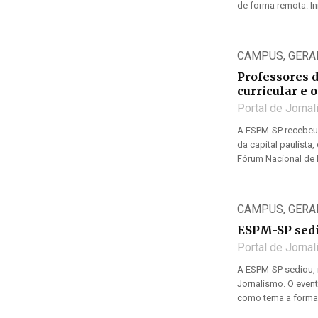
de forma remota. Ini
CAMPUS
,
GERA
Professores 
curricular e o
Portal de Jorna
A ESPM-SP recebeu, 
da capital paulista
Fórum Nacional de P
CAMPUS
,
GERA
ESPM-SP sedi
Portal de Jorna
A ESPM-SP sediou, n
Jornalismo. O event
como tema a formaç