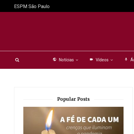
ESPM São Paulo
public
Notícias
videocam
Vídeos
mic
Á
Popular Posts