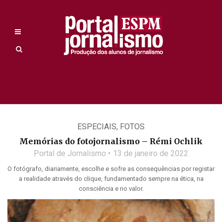
ESPECIAIS
,
FOTOS
Memórias do fotojornalismo – Rémi Ochlik
Portal de Jornalismo
13 de janeiro de 2022
O fotógrafo, diariamente, escolhe e sofre as consequências por registar
a realidade através do clique, fundamentado sempre na ética, na
consciência e no valor.