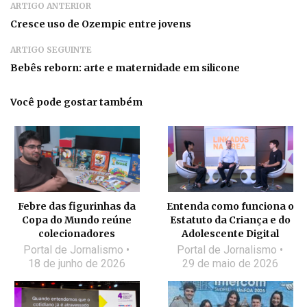
ARTIGO ANTERIOR
Cresce uso de Ozempic entre jovens
ARTIGO SEGUINTE
Bebês reborn: arte e maternidade em silicone
Você pode gostar também
Febre das figurinhas da
Entenda como funciona o
Copa do Mundo reúne
Estatuto da Criança e do
colecionadores
Adolescente Digital
Portal de Jornalismo
Portal de Jornalismo
18 de junho de 2026
29 de maio de 2026