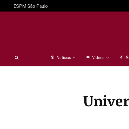
ESPM São Paulo
public
Notícias
videocam
Vídeos
mic
Á
Univer