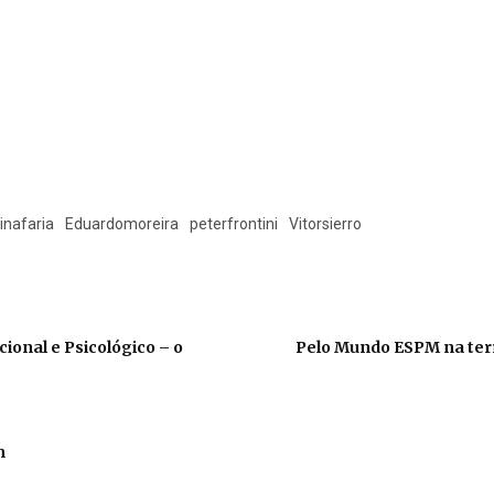
inafaria
Eduardomoreira
peterfrontini
Vitorsierro
ional e Psicológico – o
Pelo Mundo ESPM na terr
m