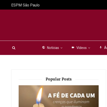
ESPM São Paulo
public
Notícias
videocam
Vídeos
mic
Á
Popular Posts