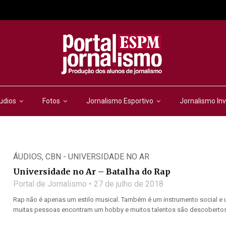
udios
Fotos
Jornalismo Esportivo
Jornalismo Inv
ÁUDIOS
,
CBN - UNIVERSIDADE NO AR
Universidade no Ar – Batalha do Rap
Portal de Jornalismo
27 de julho de 2018
Rap não é apenas um estilo musical. Também é um instrumento social e u
muitas pessoas encontram um hobby e muitos talentos são descobertos.