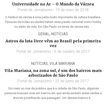
Universidade no Ar – O Mundo da Várzea
Portal de Jornalismo
19 de maio de 2018
O futebol de várzea é uma parte muito importante da cultura brasileira.
Pessoas de todas as idades tratam essa paixão nacional como hobby
ou estilo de vida. Em São Paulo os times de várzea são ...
GERAL
,
NOTÍCIAS
Astros da luta livre vêm ao Brasil pela primeira
vez
Portal de Jornalismo
6 de outubro de 2017
NOTÍCIAS
,
VILA MARIANA
Vila Mariana, na zona sul, é um dos bairros mais
arborizados de São Paulo
Portal de Jornalismo
22 de junho de 2017
Em meio ao mar de prédios que é a cidade de São Paulo, algumas
pessoas buscam viver em bairros em que ainda existem áreas verdes e
árvores pontilhando sua paisagem. Um desses bairros é ...