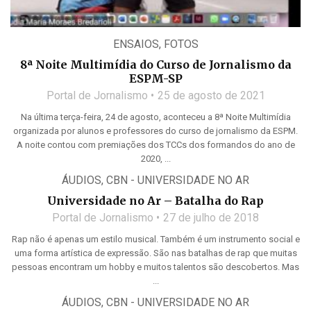
ENSAIOS
,
FOTOS
8ª Noite Multimídia do Curso de Jornalismo da
ESPM-SP
Portal de Jornalismo
25 de agosto de 2021
Na última terça-feira, 24 de agosto, aconteceu a 8ª Noite Multimídia
organizada por alunos e professores do curso de jornalismo da ESPM.
A noite contou com premiações dos TCCs dos formandos do ano de
2020, ...
ÁUDIOS
,
CBN - UNIVERSIDADE NO AR
Universidade no Ar – Batalha do Rap
Portal de Jornalismo
27 de julho de 2018
Rap não é apenas um estilo musical. Também é um instrumento social e
uma forma artística de expressão. São nas batalhas de rap que muitas
pessoas encontram um hobby e muitos talentos são descobertos. Mas
...
ÁUDIOS
,
CBN - UNIVERSIDADE NO AR