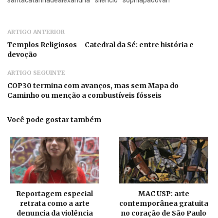
santacatarinadealexandria
silencio
sophiapadovan
ARTIGO ANTERIOR
Templos Religiosos – Catedral da Sé: entre história e
devoção
ARTIGO SEGUINTE
COP30 termina com avanços, mas sem Mapa do
Caminho ou menção a combustíveis fósseis
Você pode gostar também
Reportagem especial
MAC USP: arte
retrata como a arte
contemporânea gratuita
denuncia da violência
no coração de São Paulo