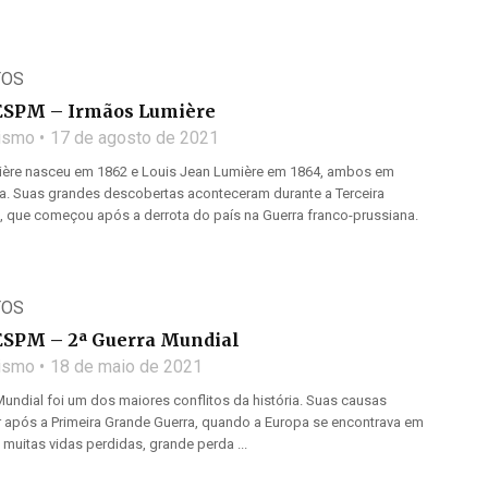
TOS
ESPM – Irmãos Lumière
lismo
17 de agosto de 2021
ère nasceu em 1862 e Louis Jean Lumière em 1864, ambos em
a. Suas grandes descobertas aconteceram durante a Terceira
, que começou após a derrota do país na Guerra franco-prussiana.
TOS
ESPM – 2ª Guerra Mundial
lismo
18 de maio de 2021
ndial foi um dos maiores conflitos da história. Suas causas
 após a Primeira Grande Guerra, quando a Europa se encontrava em
 muitas vidas perdidas, grande perda ...