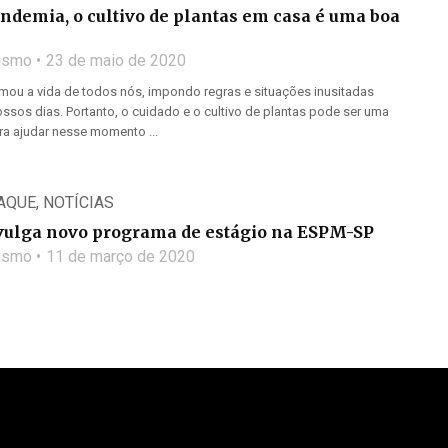
ndemia, o cultivo de plantas em casa é uma boa
lismo
23 de maio de 2020
rmou a vida de todos nós, impondo regras e situações inusitadas
ssos dias. Portanto, o cuidado e o cultivo de plantas pode ser uma
ara ajudar nesse momento ...
AQUE
,
NOTÍCIAS
vulga novo programa de estágio na ESPM-SP
lismo
11 de março de 2020