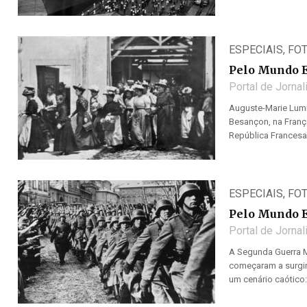
ESPECIAIS
,
FO
Pelo Mundo 
Portal de Jorna
Auguste-Marie Lumi
Besançon, na Franç
República Francesa
ESPECIAIS
,
FO
Pelo Mundo 
Portal de Jorna
A Segunda Guerra Mu
começaram a surgir
um cenário caótico: