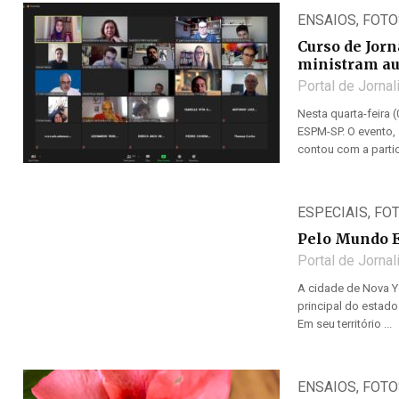
ENSAIOS
,
FOTO
Curso de Jor
ministram a
Portal de Jorna
Nesta quarta-feira
ESPM-SP. O evento, 
contou com a parti
ESPECIAIS
,
FO
Pelo Mundo 
Portal de Jorna
A cidade de Nova Y
principal do estado
Em seu território ...
ENSAIOS
,
FOTO