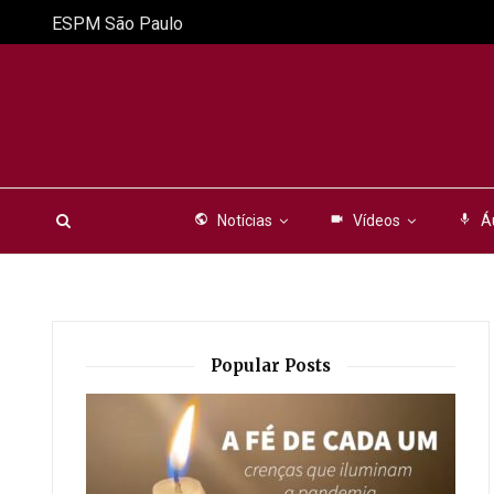
ESPM São Paulo
public
Notícias
videocam
Vídeos
mic
Á
Popular Posts