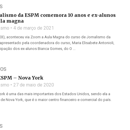
S
nalismo da ESPM comemora 10 anos e ex-alunos
ula magna
lismo
4 de março de 2021
 (03), aconteceu via Zoom a Aula Magna do curso de Jornalismo da
apresentado pela coordenadora do curso, Maria Elisabete Antonioli,
cipação dos ex-alunos Bianca Gomes, do O ...
TOS
ESPM – Nova York
lismo
27 de maio de 2020
ork é uma das mais importantes dos Estados Unidos, sendo ela a
 de Nova York, que é o maior centro financeiro e comercial do país.
S