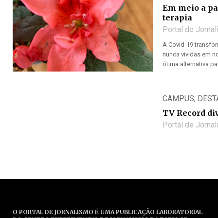
Em meio a pa
terapia
Portal de Jorna
A Covid-19 transfo
nunca vividas em no
ótima alternativa p
CAMPUS
,
DEST
TV Record di
Portal de Jorna
O PORTAL DE JORNALISMO É UMA PUBLICAÇÃO LABORATORIAL