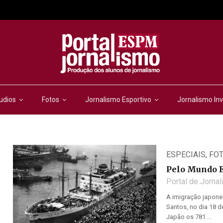
udios
Fotos
Jornalismo Esportivo
Jornalismo Inv
ESPECIAIS
,
FO
Pelo Mundo 
Portal de Jorna
A imigração japone
Santos, no dia 18 
Japão os 781 ...