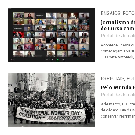
ENSAIOS
,
FOTO
Jornalismo d
do Curso com
Portal de Jorna
Aconteceu nesta qu
homenagem aos 10 
Elisabete Antonioli
ESPECIAIS
,
FO
Pelo Mundo E
Portal de Jorna
8 de março, Dia Int
de gênero. Dia da
conservar, reafirma