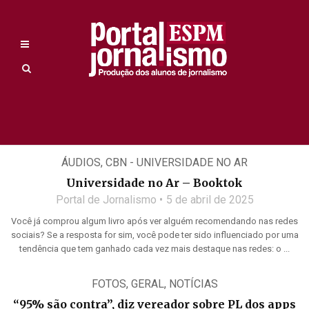
ÁUDIOS
,
CBN - UNIVERSIDADE NO AR
Universidade no Ar – Booktok
Portal de Jornalismo
5 de abril de 2025
Você já comprou algum livro após ver alguém recomendando nas redes
sociais? Se a resposta for sim, você pode ter sido influenciado por uma
tendência que tem ganhado cada vez mais destaque nas redes: o ...
FOTOS
,
GERAL
,
NOTÍCIAS
“95% são contra”, diz vereador sobre PL dos apps