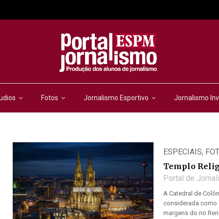
udios
Fotos
Jornalismo Esportivo
Jornalismo Inv
ESPECIAIS
,
FO
Templo Relig
Portal de Jorna
A Catedral de Colôn
considerada como a 
margens do rio Reno