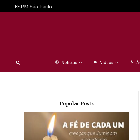
ESPM São Paulo
public
Notícias
videocam
Vídeos
mic
Á
Popular Posts