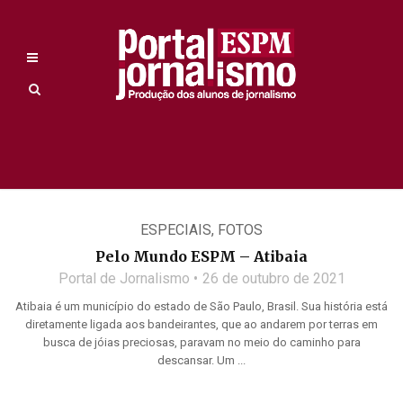
ESPECIAIS
,
FOTOS
Pelo Mundo ESPM – Atibaia
Portal de Jornalismo
26 de outubro de 2021
Atibaia é um município do estado de São Paulo, Brasil. Sua história está
diretamente ligada aos bandeirantes, que ao andarem por terras em
busca de jóias preciosas, paravam no meio do caminho para
descansar. Um ...