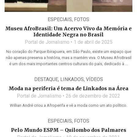
ESPECIAIS
,
FOTOS
Museu AfroBrasil: Um Acervo Vivo da Memória e
Identidade Negra no Brasil
Portal de Jornalismo
1 de abril de 2025
No coração do Parque Ibirapuera, em São Paulo, existe um espaço que
não apenas preserva a história, mas a mantém viva. O Museu AfroBrasil
é um dos mais importantes centros culturais do país, dedicado à ...
DESTAQUE
,
LINKADOS
,
VÍDEOS
Moda na periferia é tema de Linkados na Área
Portal de Jornalismo
26 de dezembro de 2022
Willian André criou a Afroperifa e vê a moda como um ato político.
ESPECIAIS
,
FOTOS
Pelo Mundo ESPM – Quilombo dos Palmares