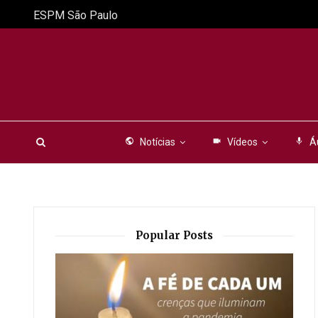
ESPM São Paulo
public
Notícias
videocam
Vídeos
mic
Á
Popular Posts