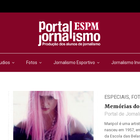
udios
Fotos
Jornalismo Esportivo
Jornalismo Inv
ESPECIAIS
,
FO
Memórias do 
Portal de Jorna
Maripol é uma artis
nasceu em 1957, em
da Escola das Belas 