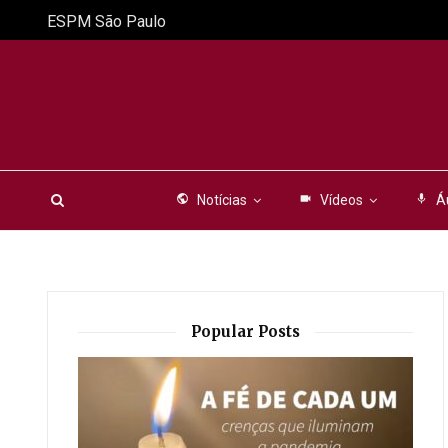
ESPM São Paulo
public
Notícias
videocam
Vídeos
mic
Á
Popular Posts