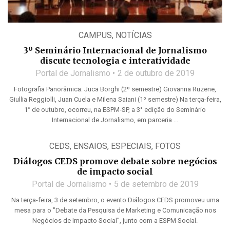
CAMPUS
,
NOTÍCIAS
3º Seminário Internacional de Jornalismo
discute tecnologia e interatividade
Portal de Jornalismo
2 de outubro de 2019
Fotografia Panorâmica: Juca Borghi (2º semestre) Giovanna Ruzene,
Giullia Reggiolli, Juan Cuela e Milena Saiani (1º semestre) Na terça-feira,
1° de outubro, ocorreu, na ESPM-SP, a 3° edição do Seminário
Internacional de Jornalismo, em parceria ...
CEDS
,
ENSAIOS
,
ESPECIAIS
,
FOTOS
Diálogos CEDS promove debate sobre negócios
de impacto social
Portal de Jornalismo
5 de setembro de 2019
Na terça-feira, 3 de setembro, o evento Diálogos CEDS promoveu uma
mesa para o "Debate da Pesquisa de Marketing e Comunicação nos
Negócios de Impacto Social”, junto com a ESPM Social.