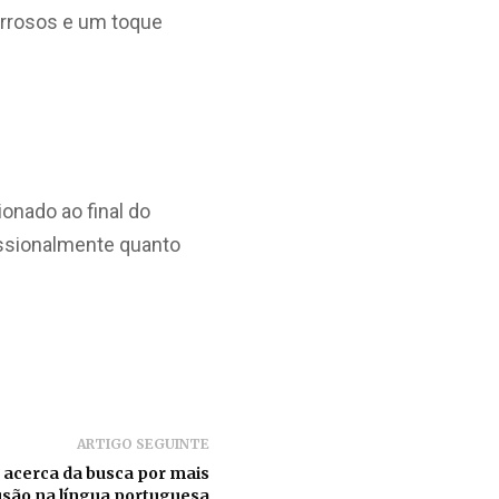
errosos e um toque
onado ao final do
issionalmente quanto
ARTIGO SEGUINTE
 acerca da busca por mais
usão na língua portuguesa