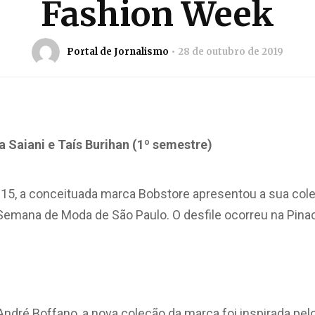
Fashion Week
Portal de Jornalismo
28 de outubro de 2019
na Saiani e Taís Burihan (1º semestre)
 15, a conceituada marca Bobstore apresentou a sua col
 Semana de Moda de São Paulo. O desfile ocorreu na Pina
 André Boffano, a nova coleção da marca foi inspirada pe