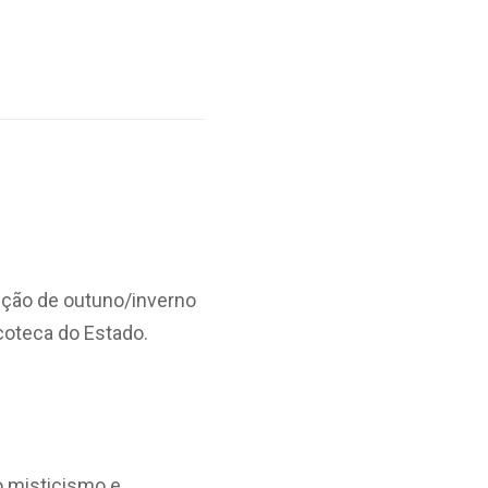
eção de outuno/inverno
coteca do Estado.
lo misticismo e