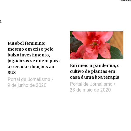
m
Futebol feminino:
mesmo em crise pelo
baixo investimento,
jogadoras se unem para
Em meio a pandemia, o
arrecadar doações ao
cultivo de plantas em
SUS
casa é uma boa terapia
Portal de Jornalismo
Portal de Jornalismo
9 de junho de 2020
23 de maio de 2020