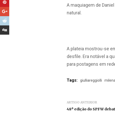
A maquiagem de Daniel 
natural.
A plateia mostrou-se em
desfile. Era notável a 
para postagens em rede
Tags:
giulliareggiolli
milena
ARTIGO ANTERIOR
48ª edição do SPFW deba