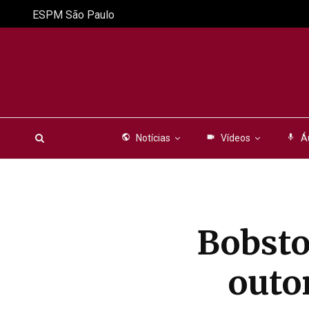
ESPM São Paulo
public
Notícias
videocam
Vídeos
mic
Á
Bobsto
outo