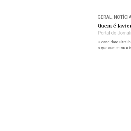
GERAL
,
NOTÍCI
Quem é Javier
Portal de Jorna
O candidato ultralib
o que aumentou a in