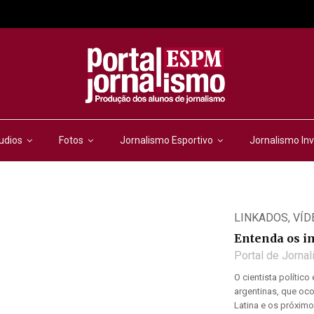
udios
Fotos
Jornalismo Esportivo
Jornalismo Inv
LINKADOS
,
VÍD
Entenda os im
Portal de Jorna
O cientista polític
argentinas, que oc
Latina e os próximo