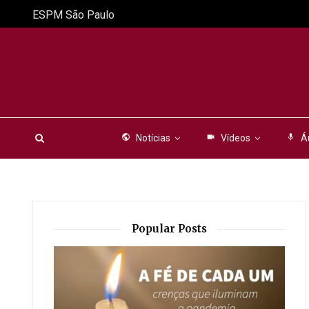
ESPM São Paulo
public
Notícias
videocam
Vídeos
mic
Á
Popular Posts