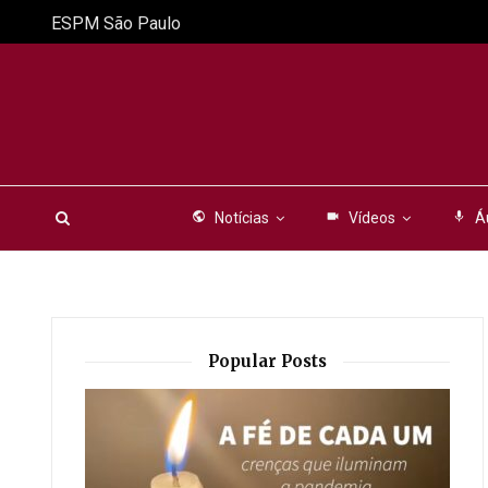
ESPM São Paulo
public
Notícias
videocam
Vídeos
mic
Á
Popular Posts