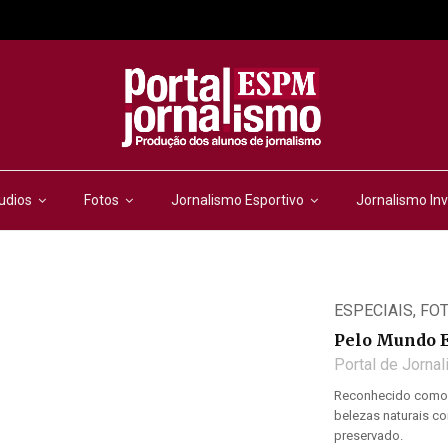
udios
Fotos
Jornalismo Esportivo
Jornalismo Inv
ESPECIAIS
,
FO
Pelo Mundo 
Portal de Jorna
Reconhecido como P
belezas naturais c
preservado.