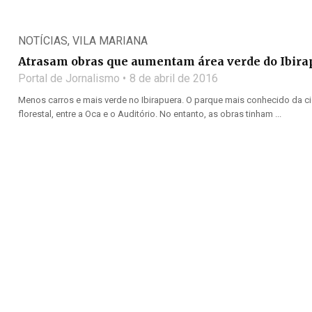
NOTÍCIAS
,
VILA MARIANA
Atrasam obras que aumentam área verde do Ibira
Portal de Jornalismo
8 de abril de 2016
Menos carros e mais verde no Ibirapuera. O parque mais conhecido da c
florestal, entre a Oca e o Auditório. No entanto, as obras tinham ...