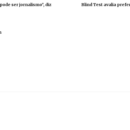
ode ser jornalismo”, diz
Blind Test avalia pref
m