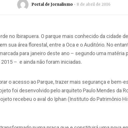
Portal de Jornalismo
8 de abril de 2016
rde no Ibirapuera. O parque mais conhecido da cidade d
m sua área florestal, entre a Oca e o Auditório. No enta
marcada para janeiro deste ano – segundo uma matéria p
e 2015 – e ainda não foram iniciadas.
ar o acesso ao Parque, trazer mais segurança e bem-est
ojeto foi desenvolvido pelo arquiteto Paulo Mendes da Roc
jeto recebeu o aval do Iphan (Instituto do Patrimônio His
transformado numa praça que e constituirá uma nova entr