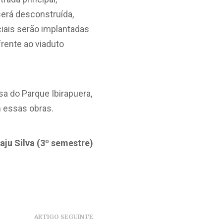
será desconstruída,
ciais serão implantadas
frente ao viaduto
a do Parque Ibirapuera,
m essas obras.
aju Silva (3º semestre)
ARTIGO SEGUINTE