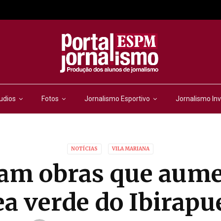
udios
Fotos
Jornalismo Esportivo
Jornalismo Inv
NOTÍCIAS
VILA MARIANA
sam obras que aum
ea verde do Ibirapu