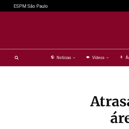
ESPM São Paulo
public
Notícias
videocam
Vídeos
mic
Á
Atra
ár