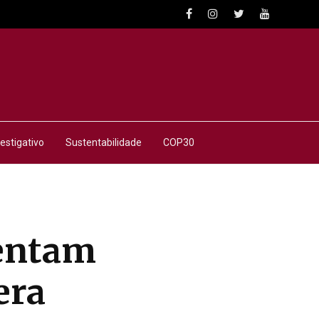
estigativo
Sustentabilidade
COP30
entam
era