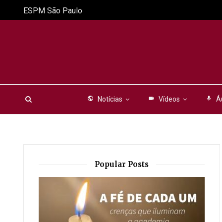
ESPM São Paulo
public
Notícias
videocam
Vídeos
mic
Á
Popular Posts