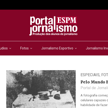
udios
Fotos
Jornalismo Esportivo
Jornalismo Inv
ESPECIAIS
,
FO
Pelo Mundo E
Portal de Jorna
A fotografia começa
celulares capazes d
habilidade de fazer 