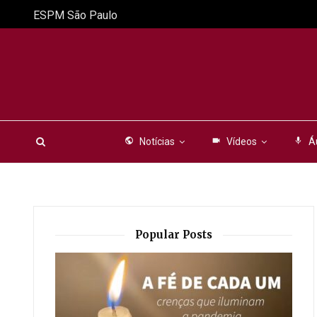
ESPM São Paulo
public
Notícias
videocam
Vídeos
mic
Á
Popular Posts