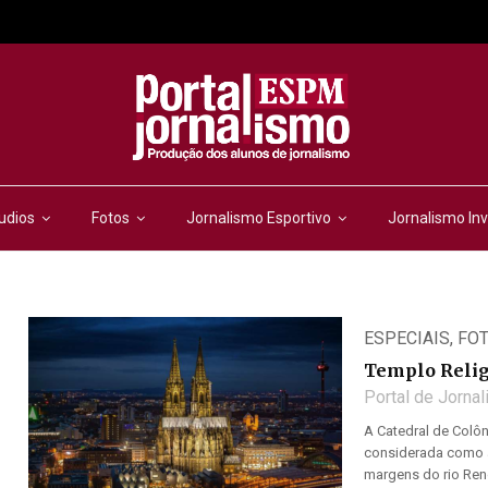
udios
Fotos
Jornalismo Esportivo
Jornalismo Inv
ESPECIAIS
,
FO
Templo Relig
Portal de Jorna
A Catedral de Colôn
considerada como a 
margens do rio Reno