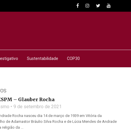
estigativo
Sustentabilidade
COP30
TOS
ESPM – Glauber Rocha
lismo
9 de setembro de 2021
ndrade Rocha nasceu dia 14 de março de 1939 em Vitória da
Filho de Adamastor Bráulio Silva Rocha e de Lúcia Mendes de Andrade
religião da ...