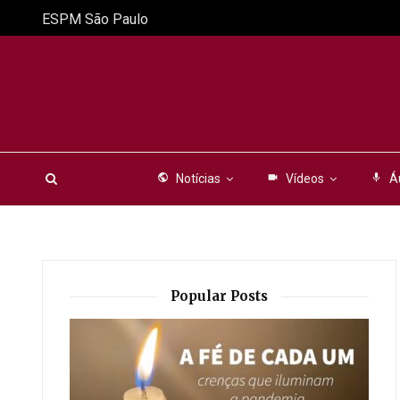
ESPM São Paulo
public
Notícias
videocam
Vídeos
mic
Á
Popular Posts