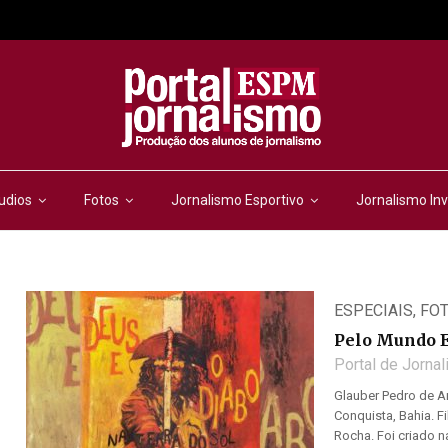
udios
Fotos
Jornalismo Esportivo
Jornalismo Inv
ESPECIAIS
,
FO
Pelo Mundo 
Portal de Jorna
Glauber Pedro de A
Conquista, Bahia. 
Rocha. Foi criado na 