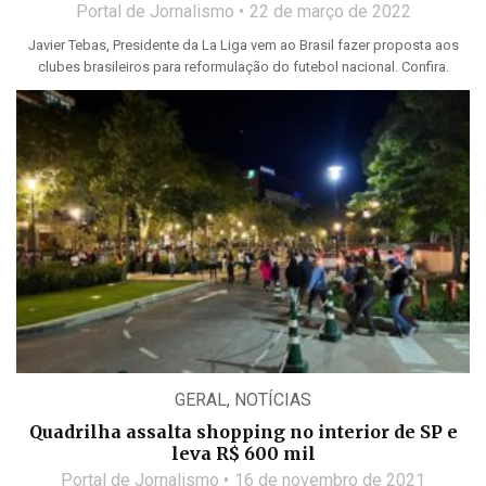
Portal de Jornalismo
22 de março de 2022
Javier Tebas, Presidente da La Liga vem ao Brasil fazer proposta aos
clubes brasileiros para reformulação do futebol nacional. Confira.
GERAL
,
NOTÍCIAS
Quadrilha assalta shopping no interior de SP e
leva R$ 600 mil
Portal de Jornalismo
16 de novembro de 2021