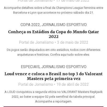
Portal de Jornalismo
17 de maio de 2022
Acompanhe detalhes sobre a final da Champions League feminina entre
Barcelona e Lyon que acontece no próximo sábado dia 21.
COPA 2022
,
JORNALISMO ESPORTIVO
Conheça os Estádios da Copa do Mundo Qatar
2022
Portal de Jornalismo
3 de maio de 2022
Os jogos serão disputados em oito estádios, todos com diferentes
arquiteturas e histórias. Confira aqui tudo sobre eles.
ESPECIAIS
,
JORNALISMO ESPORTIVO
Loud vence e coloca o Brasil no top 3 do Valorant
Masters pela primeira vez
Portal de Jornalismo
19 de abril de 2022
A LOUD conquistou a segunda vitória no VALORANT Masters Reykjavík
2022, ao bater a equipe G2 pela semifinal da tabela principal.
Acompanhe a reportagem.