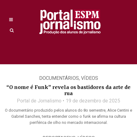
DOCUMENTÁRIOS
,
VÍDEOS
“O nome é Funk” revela os bastidores da arte de
rua
Portal de Jornalismo
19 de dezembro de 2025
O documentário produzido pelos alunos do 8o semestre, Alice Centini e
Gabriel Sanches, tenta entender como o funk se afirma na cultura
periférica de olho no mercado internacional.