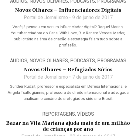
ÁUDIOS
,
NOVOS OLHARES
,
PODCASTS
,
PROGRAMAS
Novos Olhares – Influenciadores Digitais
Portal de Jornalismo
9 de junho de 2017
Você já pensou em ser um influenciador digital? Raquel Marins,
Youtuber criadora do Canal With Love, R. e Renato Vercesi Mader,
publicitário na área de criação e estratégia falam tudo sobre a
profissão.
ÁUDIOS
,
NOVOS OLHARES
,
PODCASTS
,
PROGRAMAS
Novos Olhares – Refugiados Sírios
Portal de Jornalismo
7 de junho de 2017
Gunther Rudzit, professor e especialista em Defesa Internacional e
Angela Tsatlogiannis, professora de direito internacional e advogada
analisam o cenário dos refugiados sírios no Brasil.
REPORTAGENS
,
VÍDEOS
Bazar na Vila Mariana ajuda mais de um milhão
de crianças por ano