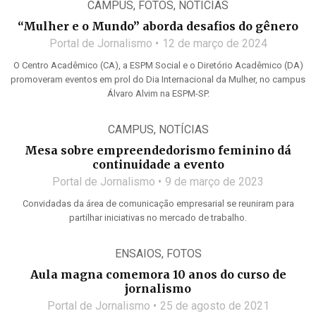
CAMPUS
,
FOTOS
,
NOTÍCIAS
“Mulher e o Mundo” aborda desafios do gênero
Portal de Jornalismo
12 de março de 2024
O Centro Acadêmico (CA), a ESPM Social e o Diretório Acadêmico (DA)
promoveram eventos em prol do Dia Internacional da Mulher, no campus
Álvaro Alvim na ESPM-SP.
CAMPUS
,
NOTÍCIAS
Mesa sobre empreendedorismo feminino dá
continuidade a evento
Portal de Jornalismo
9 de março de 2023
Convidadas da área de comunicação empresarial se reuniram para
partilhar iniciativas no mercado de trabalho.
ENSAIOS
,
FOTOS
Aula magna comemora 10 anos do curso de
jornalismo
Portal de Jornalismo
25 de agosto de 2021