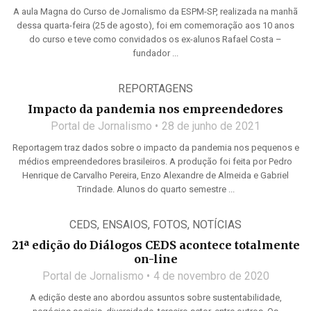
A aula Magna do Curso de Jornalismo da ESPM-SP, realizada na manhã
dessa quarta-feira (25 de agosto), foi em comemoração aos 10 anos
do curso e teve como convidados os ex-alunos Rafael Costa –
fundador ...
REPORTAGENS
Impacto da pandemia nos empreendedores
Portal de Jornalismo
28 de junho de 2021
Reportagem traz dados sobre o impacto da pandemia nos pequenos e
médios empreendedores brasileiros. A produção foi feita por Pedro
Henrique de Carvalho Pereira, Enzo Alexandre de Almeida e Gabriel
Trindade. Alunos do quarto semestre ...
CEDS
,
ENSAIOS
,
FOTOS
,
NOTÍCIAS
21ª edição do Diálogos CEDS acontece totalmente
on-line
Portal de Jornalismo
4 de novembro de 2020
A edição deste ano abordou assuntos sobre sustentabilidade,