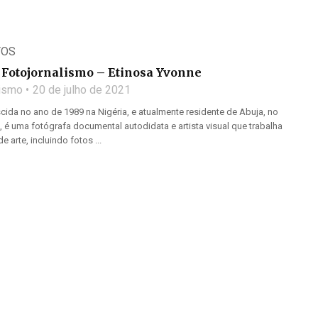
TOS
Fotojornalismo – Etinosa Yvonne
lismo
20 de julho de 2021
cida no ano de 1989 na Nigéria, e atualmente residente de Abuja, no
 é uma fotógrafa documental autodidata e artista visual que trabalha
 arte, incluindo fotos ...