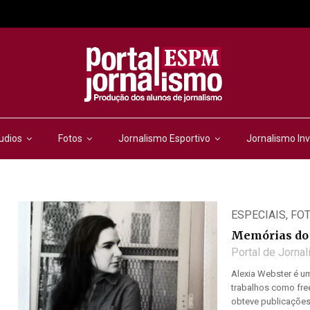
udios
Fotos
Jornalismo Esportivo
Jornalismo Inv
ESPECIAIS
,
FO
Memórias do 
Portal de Jorna
Alexia Webster é um
trabalhos como free
obteve publicações