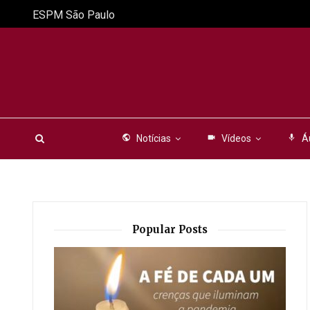
ESPM São Paulo
public
Notícias
videocam
Vídeos
mic
Á
Popular Posts