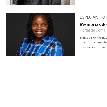
ESPECIAIS
,
FO
Memórias do 
Portal de Jorna
Etinosa Yvonne, nas
país de nascimento,
com várias formas de