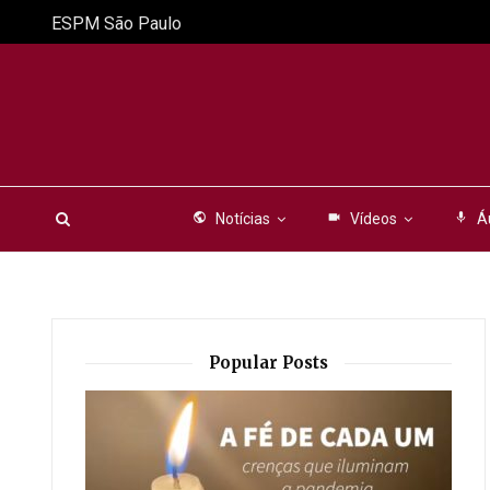
ESPM São Paulo
public
Notícias
videocam
Vídeos
mic
Á
Popular Posts