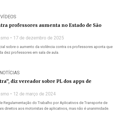
,
VÍDEOS
ntra professores aumenta no Estado de São
lismo
17 de dezembro de 2025
ial sobre o aumento da violência contra os professores aponta que
a dez professores em sala de aula.
NOTÍCIAS
ra”, diz vereador sobre PL dos apps de
lismo
12 de março de 2024
 de Regulamentação do Trabalho por Aplicativos de Transporte de
s direitos aos motoristas de aplicativos, mas não é unanimidade.