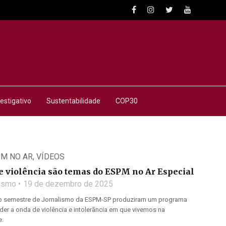
estigativo
Sustentabilidade
COP30
M NO AR
,
VÍDEOS
e violência são temas do ESPM no Ar Especial
lismo
19 de dezembro de 2025
to semestre de Jornalismo da ESPM-SP produziram um programa
der a onda de violência e intolerãncia em que vivemos na
.