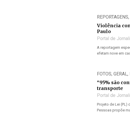
REPORTAGENS
Violência co
Paulo
Portal de Jorna
A reportagem espec
efetam nove em cad
FOTOS
,
GERAL
,
“95% são cont
transporte
Portal de Jorna
Projeto de Lei (PL)
Pessoas propõe mai