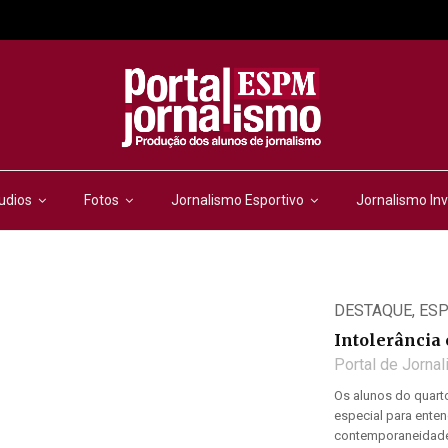
udios
Fotos
Jornalismo Esportivo
Jornalismo Inv
DESTAQUE
,
ESP
Intolerância 
Portal de Jorna
Os alunos do quar
especial para enten
contemporaneidade