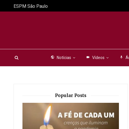
ESPM São Paulo
public
Notícias
videocam
Vídeos
mic
Á
Popular Posts