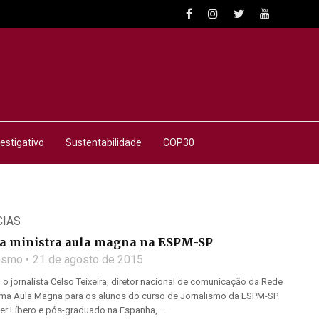
estigativo
Sustentabilidade
COP30
CIAS
ra ministra aula magna na ESPM-SP
lismo
21 de agosto de 2015
, o jornalista Celso Teixeira, diretor nacional de comunicação da Rede
uma Aula Magna para os alunos do curso de Jornalismo da ESPM-SP.
r Líbero e pós-graduado na Espanha, ...