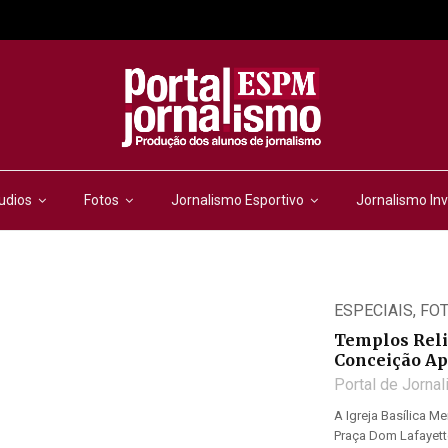
udios
Fotos
Jornalismo Esportivo
Jornalismo Inv
ESPECIAIS
,
FO
Templos Reli
Conceição Ap
Portal de Jorna
A Igreja Basílica 
Praça Dom Lafayette