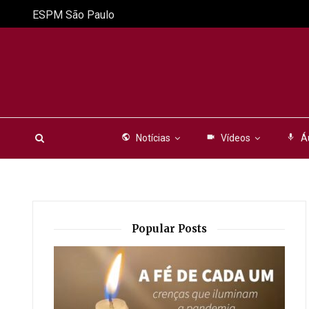
ESPM São Paulo
public
Notícias
videocam
Vídeos
mic
Á
Popular Posts