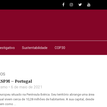
estigativo
Sustentabilidade
COP30
TOS
ESPM – Portugal
lismo
6 de maio de 2021
europeu situado na Península Ibérica. Seu território abrange uma área
ual vivem cerca de 10,28 milhões de habitantes. A sua capital, desde
tem como ...