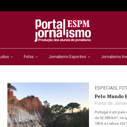
udios
Fotos
Jornalismo Esportivo
Jornalismo Inv
ESPECIAIS
,
FO
Pelo Mundo 
Portal de Jorna
Portugal é um país 
de 92.389 km², na q
1834, é Lisboa. Ela 