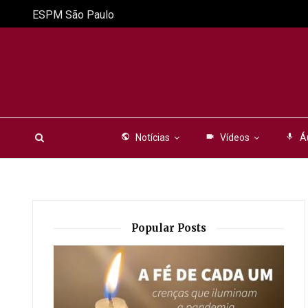
ESPM São Paulo
public
Notícias
videocam
Vídeos
mic
Á
Popular Posts