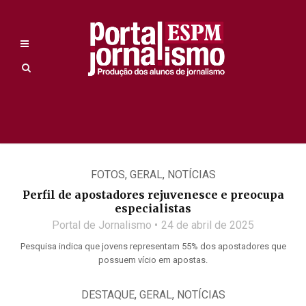
FOTOS
,
GERAL
,
NOTÍCIAS
Perfil de apostadores rejuvenesce e preocupa
especialistas
Portal de Jornalismo
24 de abril de 2025
Pesquisa indica que jovens representam 55% dos apostadores que
possuem vício em apostas.
DESTAQUE
,
GERAL
,
NOTÍCIAS