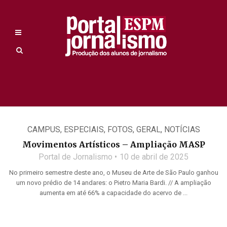
CAMPUS
,
ESPECIAIS
,
FOTOS
,
GERAL
,
NOTÍCIAS
Movimentos Artísticos – Ampliação MASP
Portal de Jornalismo
10 de abril de 2025
No primeiro semestre deste ano, o Museu de Arte de São Paulo ganhou
um novo prédio de 14 andares: o Pietro Maria Bardi. // A ampliação
aumenta em até 66% a capacidade do acervo de ...