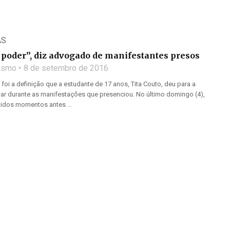
AS
 poder”, diz advogado de manifestantes presos
lismo
8 de setembro de 2016
foi a definição que a estudante de 17 anos, Tita Couto, deu para a
itar durante as manifestações que presenciou. No último domingo (4),
tidos momentos antes ...