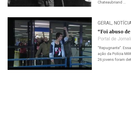
Chateaubriand ...
GERAL
,
NOTÍCI
“Foi abuso de
Portal de Jorna
“Repugnante”. Essa 
ação da Polícia Mil
26 jovens foram de