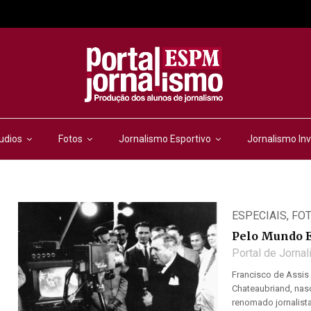
udios
Fotos
Jornalismo Esportivo
Jornalismo Inv
ESPECIAIS
,
FO
Pelo Mundo E
Portal de Jorna
Francisco de Assis
Chateaubriand, nas
renomado jornalista