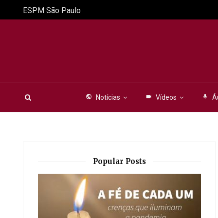
ESPM São Paulo
public
Notícias
videocam
Vídeos
mic
Á
Popular Posts