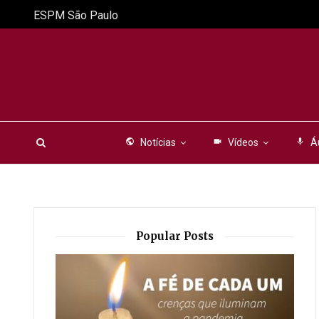
ESPM São Paulo
public
Notícias
videocam
Vídeos
mic
Á
Popular Posts