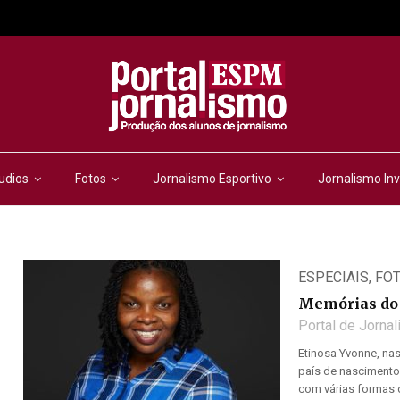
udios
Fotos
Jornalismo Esportivo
Jornalismo Inv
ESPECIAIS
,
FO
Memórias do 
Portal de Jorna
Etinosa Yvonne, nas
país de nascimento,
com várias formas de