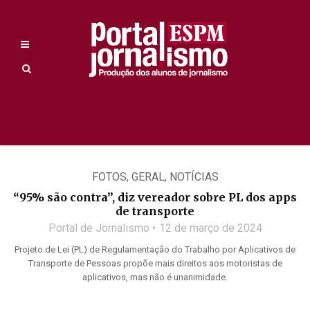
FOTOS
,
GERAL
,
NOTÍCIAS
“95% são contra”, diz vereador sobre PL dos apps
de transporte
Portal de Jornalismo
12 de março de 2024
Projeto de Lei (PL) de Regulamentação do Trabalho por Aplicativos de
Transporte de Pessoas propõe mais direitos aos motoristas de
aplicativos, mas não é unanimidade.